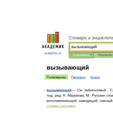
Словари и энциклоп
academic.ru
Толкования
Переводы
вызывающий
Толкование
Перевод
Книги
вызывающий
— См. забиячливый... С
1
под. ред. Н. Абрамова, М.: Русские сл
воспламеняющий, наводящий, смелый,
Словарь синонимов