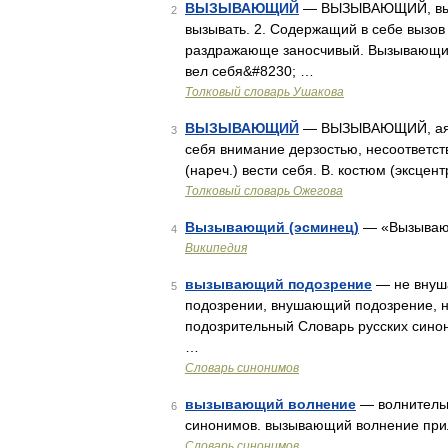
ВЫЗЫВАЮЩИЙ
— ВЫЗЫВАЮЩИЙ, вызыв
2
вызывать. 2. Содержащий в себе вызов
раздражающе заносчивый. Вызывающий
вел себя&#8230; …
Толковый словарь Ушакова
ВЫЗЫВАЮЩИЙ
— ВЫЗЫВАЮЩИЙ, ая, е
3
себя внимание дерзостью, несоответ
(нареч.) вести себя. В. костюм (эксце
Толковый словарь Ожегова
Вызывающий (эсминец)
— «Вызыва
4
Википедия
вызывающий подозрение
— не внуш
5
подозрении, внушающий подозрение, 
подозрительный Словарь русских синон
…
Словарь синонимов
вызывающий волнение
— волнительн
6
синонимов. вызывающий волнение прил.
Словарь синонимов