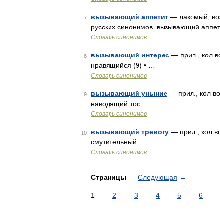
вызывающий аппетит
— лакомый, воз
7
русских синонимов. вызывающий аппетит
Словарь синонимов
вызывающий интерес
— прил., кол в
8
нравящийся (9) • …
Словарь синонимов
вызывающий уныние
— прил., кол во
9
наводящий тос …
Словарь синонимов
вызывающий тревогу
— прил., кол в
10
смутительный …
Словарь синонимов
Страницы
Следующая
→
1
2
3
4
5
6