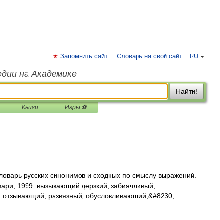
Запомнить сайт
Словарь на свой сайт
RU
едии на Академике
Найти!
Книги
Игры ⚽
ловарь русских синонимов и сходных по смыслу выражений.
овари, 1999. вызывающий дерзкий, забиячливый;
 отзывающий, развязный, обусловливающий,&#8230; …