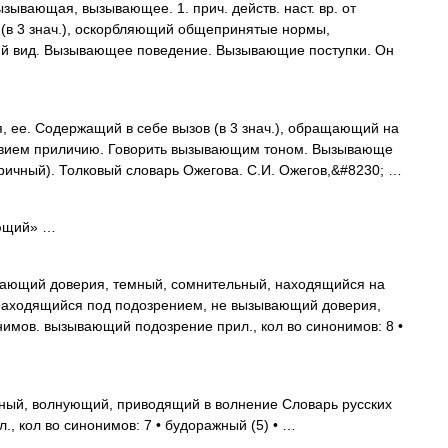
ающая, вызывающее. 1. прич. действ. наст. вр. от
 (в 3 знач.), оскорбляющий общепринятые нормы,
 вид. Вызывающее поведение. Вызывающие поступки. Он
е. Содержащий в себе вызов (в 3 знач.), обращающий на
ствием приличию. Говорить вызывающим тоном. Вызывающе
нтричный). Толковый словарь Ожегова. С.И. Ожегов,&#8230; …
ющий» …
ающий доверия, темный, сомнительный, находящийся на
находящийся под подозрением, не вызывающий доверия,
имов. вызывающий подозрение прил., кол во синонимов: 8 •
ый, волнующий, приводящий в волнение Словарь русских
, кол во синонимов: 7 • будоражный (5) • …