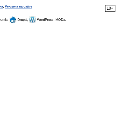
ка
,
Реклама на сайте
18+
omla,
Drupal,
WordPress, MODx.