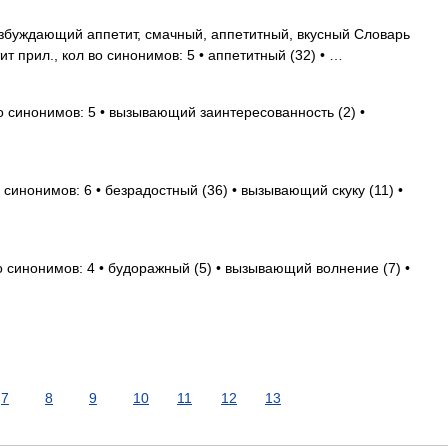
буждающий аппетит, смачный, аппетитный, вкусный Словарь
 прил., кол во синонимов: 5 • аппетитный (32) • …
о синонимов: 5 • вызывающий заинтересованность (2) •
 синонимов: 6 • безрадостный (36) • вызывающий скуку (11) •
о синонимов: 4 • будоражный (5) • вызывающий волнение (7) •
7
8
9
10
11
12
13